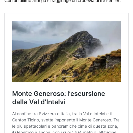
Con un ultimo allungo si raggiunge un crocevia di tre sentieri.