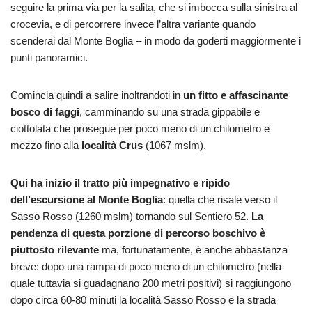
seguire la prima via per la salita, che si imbocca sulla sinistra al
crocevia, e di percorrere invece l’altra variante quando
scenderai dal Monte Boglia – in modo da goderti maggiormente i
punti panoramici.
Comincia quindi a salire inoltrandoti in
un fitto e affascinante
bosco di faggi
, camminando su una strada gippabile e
ciottolata che prosegue per poco meno di un chilometro e
mezzo fino alla
località Crus
(1067 mslm).
Qui ha inizio il tratto più impegnativo e ripido
dell’escursione al Monte Boglia
: quella che risale verso il
Sasso Rosso (1260 mslm) tornando sul Sentiero 52.
La
pendenza di questa porzione di percorso boschivo è
piuttosto rilevante
ma, fortunatamente, è anche abbastanza
breve: dopo una rampa di poco meno di un chilometro (nella
quale tuttavia si guadagnano 200 metri positivi) si raggiungono
dopo circa 60-80 minuti la località Sasso Rosso e la strada