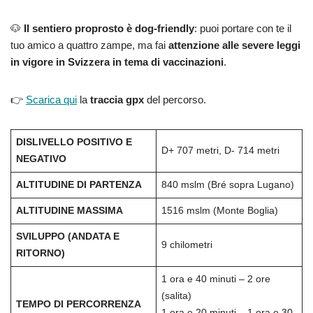
🐶
Il sentiero proprosto è dog-friendly
: puoi portare con te il
tuo amico a quattro zampe, ma fai
attenzione alle severe leggi
in vigore in Svizzera in tema di vaccinazioni
.
👉
Scarica qui
la
traccia gpx
del percorso.
DISLIVELLO POSITIVO E
D+ 707 metri, D- 714 metri
NEGATIVO
ALTITUDINE DI PARTENZA
840 mslm (Bré sopra Lugano)
ALTITUDINE MASSIMA
1516 mslm (Monte Boglia)
SVILUPPO (ANDATA E
9 chilometri
RITORNO)
1 ora e 40 minuti – 2 ore
(salita)
TEMPO DI PERCORRENZA
1 ora e 20 minuti – 1 ora e 30