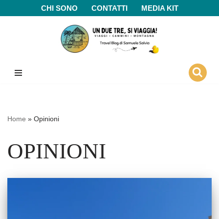
CHI SONO
CONTATTI
MEDIA KIT
Vai
al
contenuto
Home
»
Opinioni
OPINIONI