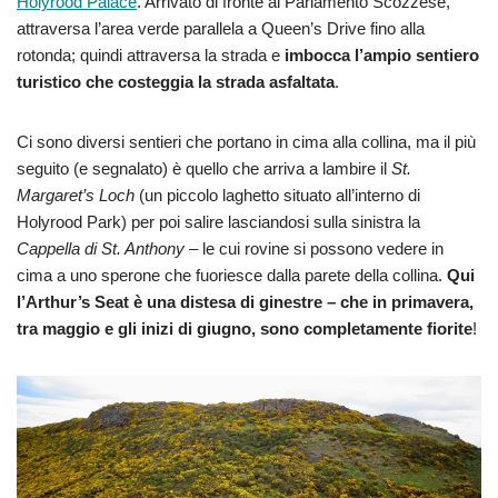
Holyrood Palace
. Arrivato di fronte al Parlamento Scozzese,
attraversa l’area verde parallela a Queen’s Drive fino alla
rotonda; quindi attraversa la strada e
imbocca l’ampio sentiero
turistico che costeggia la strada asfaltata
.
Ci sono diversi sentieri che portano in cima alla collina, ma il più
seguito (e segnalato) è quello che arriva a lambire il
St.
Margaret’s Loch
(un piccolo laghetto situato all’interno di
Holyrood Park) per poi salire lasciandosi sulla sinistra la
Cappella di St. Anthony
– le cui rovine si possono vedere in
cima a uno sperone che fuoriesce dalla parete della collina.
Qui
l’Arthur’s Seat è una distesa di ginestre – che in primavera,
tra maggio e gli inizi di giugno, sono completamente fiorite
!