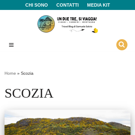
CHI SONO
CONTATTI
MEDIA KIT
Vai
al
contenuto
Home
»
Scozia
SCOZIA