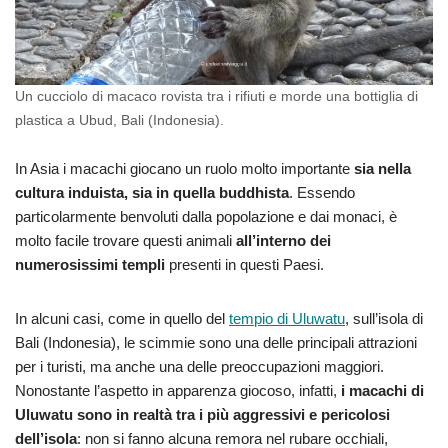
Un cucciolo di macaco rovista tra i rifiuti e morde una bottiglia di
plastica a Ubud, Bali (Indonesia).
In Asia i macachi giocano un ruolo molto importante
sia nella
cultura induista, sia in quella buddhista
. Essendo
particolarmente benvoluti dalla popolazione e dai monaci, è
molto facile trovare questi animali
all’interno dei
numerosissimi templi
presenti in questi Paesi.
In alcuni casi, come in quello del
tempio di Uluwatu
, sull’isola di
Bali (Indonesia), le scimmie sono una delle principali attrazioni
per i turisti, ma anche una delle preoccupazioni maggiori.
Nonostante l’aspetto in apparenza giocoso, infatti,
i macachi di
Uluwatu sono in realtà tra i più aggressivi e pericolosi
dell’isola
: non si fanno alcuna remora nel rubare occhiali,