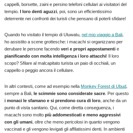
cappelli, borsette, zaini e persino telefoni cellulari ai visitatori del
tempio.
I loro denti aguzzi
, poi, sono un efficientissimo
deterrente nei confronti dei turisti che pensano di poterli sfidare!
Quando ho visitato il tempio di Uluwatu,
nel mio viaggio a Bali
,
ho assistito a scene grottesche: i macachi si organizzano per
derubare le persone facendo
veri e propri appostamenti
e
pianificando con molta intelligenza i loro attacchi
! Il loro
scopo? Sfilare al malcapitato turista un paio di occhiali, un
cappello o peggio ancora il cellulare.
In altri contesti, come ad esempio nella
Monkey Forest di Ubud
,
sempre a Bali,
le scimmie sono considerate sacre
. Per questo
i monaci le sfamano e si prendono cura di loro
, anche da un
punto di vista sanitario. Qui, come diretta conseguenza, i
macachi sono molto
più addomesticati e meno aggressivi
con gli umani
, oltre che meno pericolosi in quanto vengono
vaccinati e gli vengono levigati gli affilatissimi denti. In ambienti