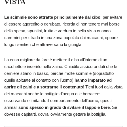
VISTA
Le scimmie sono attratte principalmente dal cibo
: per evitare
di essere aggredito o derubato, ricorda di non tenere mai borse
della spesa, spuntini, frutta e verdura in bella vista quando
cammini per strada in una zona popolata dai macachi, oppure
lungo i sentieri che attraversano la giungla.
La cosa migliore da fare è mettere il cibo all’interno di un
sacchetto e inserirlo nello zaino. Chiudilo assicurandoti che le
cerniere stiano in basso, perché molte scimmie (soprattutto
quelle abituate al contatto con l’uomo)
hanno imparato ad
aprire gli zaini e a sottrarne il contenuto
! Tieni fuori dalla vista
dei macachi anche le bottiglie d’acqua o le borracce:
osservando e imitando il comportamento dell’uomo, questi
animali
sono spesso in grado di svitare il tappo e bere
. Se
dovesse capitarti, dovrai ovviamente gettare la bottiglia.