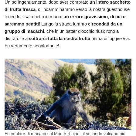
Un po’ ingenuamente, dopo aver comprato
un intero sacchetto
di frutta fresca
, ci incamminammo verso la nostra guesthouse
tenendo il sacchetto in mano:
un errore gravissimo, di cui ci
saremmo pentiti
! Lungo la strada fummo
circondati da un
gruppo di macachi
, che in un batter d’occhio riuscirono a
distrarci e a
sottrarci tutta la nostra frutta
prima di fuggire via.
Fu veramente sconfortante!
Esemplare di macaco sul Monte Rinjani, il secondo vulcano più