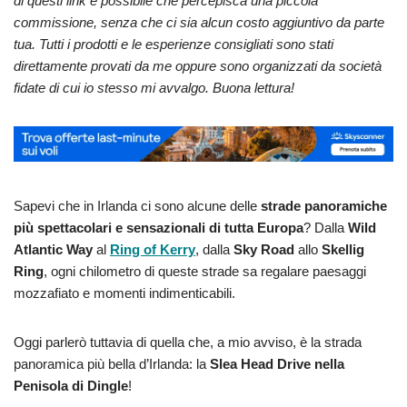
di questi link è possibile che percepisca una piccola
commissione, senza che ci sia alcun costo aggiuntivo da parte
tua. Tutti i prodotti e le esperienze consigliati sono stati
direttamente provati da me oppure sono organizzati da società
fidate di cui io stesso mi avvalgo. Buona lettura!
Sapevi che in Irlanda ci sono alcune delle
strade panoramiche
più spettacolari e sensazionali di tutta Europa
? Dalla
Wild
Atlantic Way
al
Ring of Kerry
, dalla
Sky Road
allo
Skellig
Ring
, ogni chilometro di queste strade sa regalare paesaggi
mozzafiato e momenti indimenticabili.
Oggi parlerò tuttavia di quella che, a mio avviso, è la strada
panoramica più bella d’Irlanda: la
Slea Head Drive nella
Penisola di Dingle
!