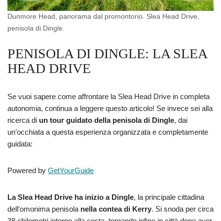
Dunmore Head, panorama dal promontorio. Slea Head Drive,
penisola di Dingle.
PENISOLA DI DINGLE: LA SLEA
HEAD DRIVE
Se vuoi sapere come affrontare la Slea Head Drive in completa
autonomia, continua a leggere questo articolo! Se invece sei alla
ricerca di
un tour guidato della penisola di Dingle
, dai
un’occhiata a questa esperienza organizzata e completamente
guidata:
Powered by
GetYourGuide
La Slea Head Drive ha inizio a Dingle
, la principale cittadina
dell’omonima penisola
nella contea di Kerry
. Si snoda per circa
38 chilometri intorno alla costa, tornando infine in città dopo aver