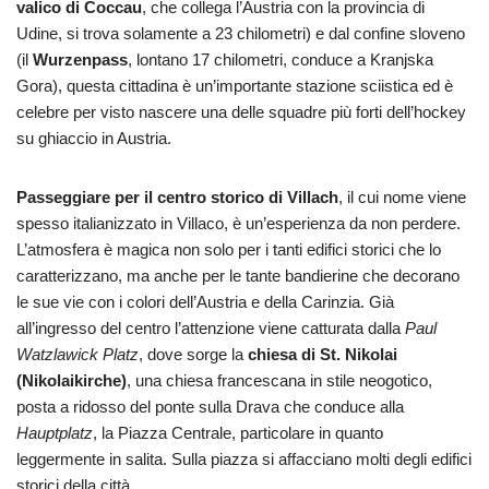
valico di Coccau
, che collega l’Austria con la provincia di
Udine, si trova solamente a 23 chilometri) e dal confine sloveno
(il
Wurzenpass
, lontano 17 chilometri, conduce a Kranjska
Gora), questa cittadina è un’importante stazione sciistica ed è
celebre per visto nascere una delle squadre più forti dell’hockey
su ghiaccio in Austria.
Passeggiare per il centro storico di Villach
, il cui nome viene
spesso italianizzato in Villaco, è un’esperienza da non perdere.
L’atmosfera è magica non solo per i tanti edifici storici che lo
caratterizzano, ma anche per le tante bandierine che decorano
le sue vie con i colori dell’Austria e della Carinzia. Già
all’ingresso del centro l’attenzione viene catturata dalla
Paul
Watzlawick Platz
, dove sorge la
chiesa di St. Nikolai
(Nikolaikirche)
, una chiesa francescana in stile neogotico,
posta a ridosso del ponte sulla Drava che conduce alla
Hauptplatz
, la Piazza Centrale, particolare in quanto
leggermente in salita. Sulla piazza si affacciano molti degli edifici
storici della città.