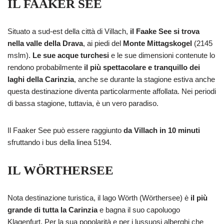
IL FAAKER SEE
Situato a sud-est della città di Villach,
il Faake See si trova
nella valle della Drava
, ai piedi del
Monte Mittagskogel
(2145
mslm).
Le sue acque turchesi
e le sue dimensioni contenute lo
rendono probabilmente
il più spettacolare e tranquillo dei
laghi della Carinzia
, anche se durante la stagione estiva anche
questa destinazione diventa particolarmente affollata. Nei periodi
di bassa stagione, tuttavia, è un vero paradiso.
Il Faaker See può essere raggiunto
da Villach in 10 minuti
sfruttando i bus della linea 5194.
IL WÖRTHERSEE
Nota destinazione turistica, il lago Wörth (Wörthersee) è
il più
grande di tutta la Carinzia
e bagna il suo capoluogo
Klagenfurt. Per la sua popolarità e per i lussuosi alberghi che