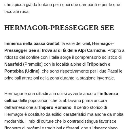
che spicca già da lontano per i suoi due campanili e per le sue
facciate rosa.
HERMAGOR-PRESSEGGER SEE
Immersa nella bassa Gailtal
, la valle del Gail,
Hermagor-
Pressegger See si trova al di là delle Alpi Carniche
. Proprio a
ridosso del confine con l’Italia sorge il comprensorio sciistico di
Nassfeld
(Pramollo) con le località alpine di
Tröpolach
e
Pontebba (Udine)
, che sono rispettivamente per i due Paesi le
principali attrazioni della zona durante la stagione invernale.
Hermagor è una cittadina in cui si avverte ancora
l’influenza
celtica
delle popolazioni che la abitavano prima ancora
dell’annessione all’
Impero Romano
. Il centro storico di
Hermagor è costituito da edifici caratteristici ma anche da molta
modernità. Il mix di culture che lo contraddistingue favorisce
l’incontro di profumi e tradizioni differenti, che si rispecchiano