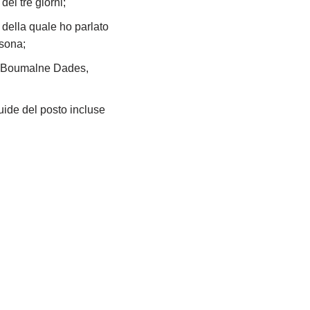
dei tre giorni;
”, della quale ho parlato
rsona;
i Boumalne Dades,
uide del posto incluse