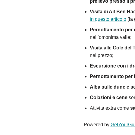
prelievo presso il p
Visita di Ait Ben H
in questo articolo
(la 
Pernottamento per il
nell’omonima valle;
Visita alle Gole del T
nel prezzo;
Escursione con i d
Pernottamento per 
Alba sulle dune e 
Colazioni e cene
sem
Attività extra come
s
Powered by
GetYourGu