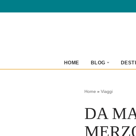
Vai
al
contenuto
HOME
BLOG
DESTI
Home
»
Viaggi
DA M
MERZO