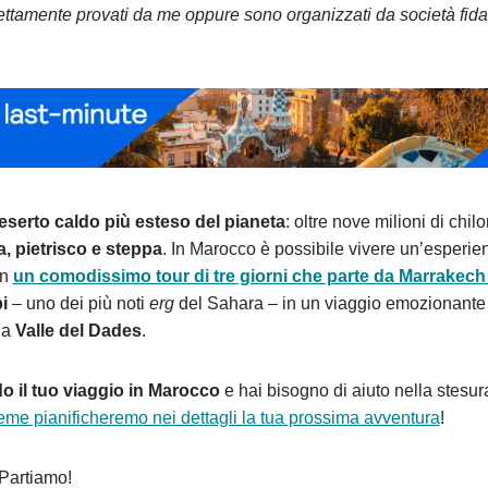
irettamente provati da me oppure sono organizzati da società fidat
deserto caldo più esteso del pianeta
: oltre nove milioni di chilo
, pietrisco e steppa
. In Marocco è possibile vivere un’esperi
on
un comodissimo tour di tre giorni che parte da Marrakech
i
– uno dei più noti
erg
del Sahara – in un viaggio emozionante
la
Valle del Dades
.
o il tuo viaggio in Marocco
e hai bisogno di aiuto nella stesura 
eme pianificheremo nei dettagli la tua prossima avventura
!
 Partiamo!