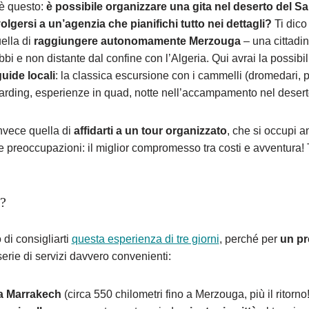
 è questo:
è possibile organizzare una gita nel deserto del 
volgersi a un’agenzia che pianifichi tutto nei dettagli?
Ti dico
uella di
raggiungere autonomamente Merzouga
– una cittadin
bi e non distante dal confine con l’Algeria. Qui avrai la possibil
uide locali
: la classica escursione con i cammelli (dromedari, p
arding, esperienze in quad, notte nell’accampamento nel deserto
nvece quella di
affidarti a un tour organizzato
, che si occupi a
e preoccupazioni: il miglior compromesso tra costi e avventura! 
e?
di consigliarti
questa esperienza di tre giorni
, perché per
un pr
serie di servizi davvero convenienti:
da Marrakech
(circa 550 chilometri fino a Merzouga, più il ritorno