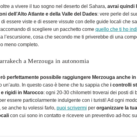
oltre a vivere il tuo sogno nel deserto del Sahara,
avrai quindi l
oni dell’Alto Atlante e della Valle del Dades
: vere perle del s
i essere viste e di essere vissute con delle guide locali che sa
i raccomando di scegliere un pacchetto come
quello che ti ho ind
a l’escursione, cosa che secondo me ti priverebbe di una compo
gio meno completo.
arrakech a Merzouga in autonomia
erò perfettamente possibile raggiungere Merzouga anche i
 un’auto. In questo caso è bene che tu sappia che
i controlli 
 e rigidi in Marocco
: ogni 20-30 chilometri troverai dei posti di 
r essere particolarmente indulgente con i turisti! Ad ogni modo
 se anche tu volessi farlo,
puoi scrivermi
per
organizzare la tu
cali
con cui sono in contatto e ricevere un preventivo ad-hoc sul