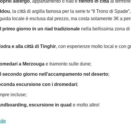
roprio albergo
, appartamento o riad e
rientro in città
al termine 
addou
, la città di argilla famosa per la serie tv “Il Trono di Spade
guida locale è esclusa dal prezzo, ma costa solamente 3€ a pe
 primo giorno in un riad tradizionale
nella bellissima zona d
odra e alla città di Tinghir
, con esperienze molto local e con g
romedari a Merzouga
e tramonto sulle dune;
il secondo giorno nell’accampamento nel deserto
;
seconda escursione con i dromedari
;
pre incluse;
andboarding, escursione in quad
e molto altro!
ide