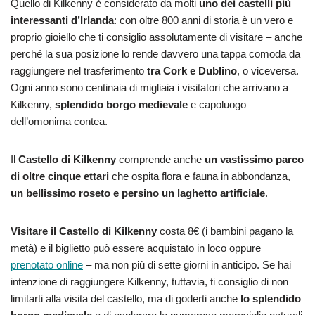
Quello di Kilkenny è considerato da molti
uno dei castelli più
interessanti d’Irlanda
: con oltre 800 anni di storia è un vero e
proprio gioiello che ti consiglio assolutamente di visitare – anche
perché la sua posizione lo rende davvero una tappa comoda da
raggiungere nel trasferimento
tra Cork e Dublino
, o viceversa.
Ogni anno sono centinaia di migliaia i visitatori che arrivano a
Kilkenny,
splendido borgo medievale
e capoluogo
dell’omonima contea.
Il
Castello di Kilkenny
comprende anche
un vastissimo parco
di oltre cinque ettari
che ospita flora e fauna in abbondanza,
un bellissimo roseto e persino un laghetto artificiale
.
Visitare il Castello di Kilkenny
costa 8€ (i bambini pagano la
metà) e il biglietto può essere acquistato in loco oppure
prenotato online
– ma non più di sette giorni in anticipo. Se hai
intenzione di raggiungere Kilkenny, tuttavia, ti consiglio di non
limitarti alla visita del castello, ma di goderti anche
lo splendido