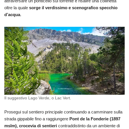
attraversare un ponticello sul torrente e risalire una collinetta
oltre la quale
sorge il verdissimo e scenografico specchio
d’acqua
.
Il suggestivo Lago Verde, o Lac Vert.
Prosegui sul sentiero principale continuando a camminare sulla
strada gippabile fino a raggiungere
Pont de la Fonderie (1897
mslm), crocevia di sentieri
contraddistinto da un ambiente di