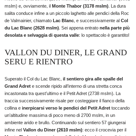
mslm) e, ovviamente, il
Monte Thabor (3178 mslm)
. La dura
salita conduce infine a un piccolo laghetto alle pendici della Roc
de Valmainier, chiamato
Lac Blanc
, e successivamente al
Col
du Lac Blanc (2628 mslm)
. Sei appena entrato
nella parte più
desolata e selvaggia di questa valle
: lo spettacolo è garantito!
VALLON DU DINER, LE GRAND
SERU E RIENTRO
Superato il Col du Lac Blanc,
il sentiero gira alle spalle del
Grand Adret
e scende ripido all’interno di una stretta conca
incastonata tra quest’ultimo e il Petit Adret (2738 mslm). La
traccia successivamente risale per costeggiare il fianco della
collina e
inerpicarsi verso le pendici del Petit Adret
toccando
un’altitudine massima di poco meno di 2700 mslm, in un
ambiente arido e brullo. Continuando sul sentiero 57 giungerai
infine nel
Vallon du Diner (2610 mslm)
: ecco il crocevia per il