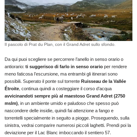
Il pascolo di Prat du Plan, con il Grand Adret sullo sfondo.
Da qui puoi scegliere se percorrere l’anello in senso orario o
antiorario:
ti suggerisco di farlo in senso orario
per rendere
meno faticosa l’escursione, ma entrambi gli itinerari sono
possibili. Superato il ponte sul torrente
Ruisseau de la Vallée
Étroite
, continua quindi a costeggiare il corso d’acqua
avvicinandoti sempre più al maestoso Grand Adret (2750
mslm)
, in un ambiente umido e paludoso che spesso può
nascondere delle insidie, quindi fai attenzione a fango e
torrentelli specialmente in seguito a piogge. Proseguendo, sulla
sinistra, vedrai comparire numerosi piccoli laghetti. Prendi poi la
deviazione per il Lac Blanc imboccando il sentiero 57.