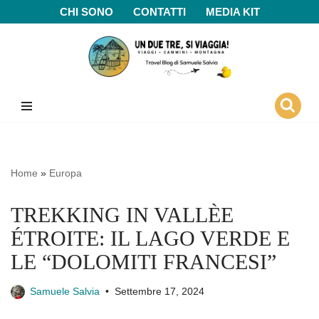
CHI SONO
CONTATTI
MEDIA KIT
Vai
al
contenuto
Home
»
Europa
TREKKING IN VALLÈE
ÉTROITE: IL LAGO VERDE E
LE “DOLOMITI FRANCESI”
Samuele Salvia
Settembre 17, 2024