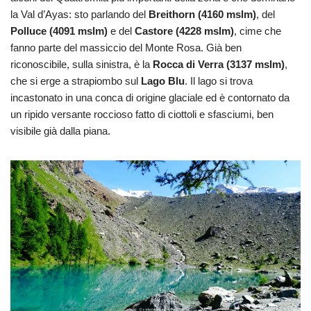
la Val d’Ayas: sto parlando del
Breithorn (4160 mslm)
, del
Polluce (4091 mslm)
e del
Castore (4228 mslm)
, cime che
fanno parte del massiccio del Monte Rosa. Già ben
riconoscibile, sulla sinistra, è la
Rocca di Verra (3137 mslm)
,
che si erge a strapiombo sul
Lago Blu
. Il lago si trova
incastonato in una conca di origine glaciale ed è contornato da
un ripido versante roccioso fatto di ciottoli e sfasciumi, ben
visibile già dalla piana.