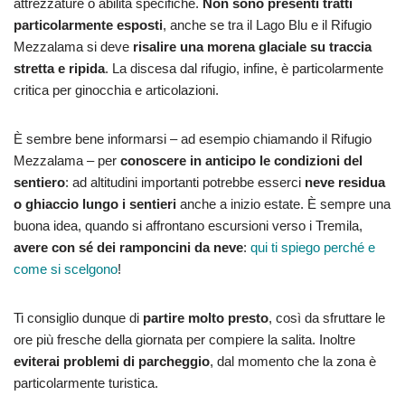
attrezzature o abilità specifiche.
Non sono presenti tratti
particolarmente esposti
, anche se tra il Lago Blu e il Rifugio
Mezzalama si deve
risalire una morena glaciale su traccia
stretta e ripida
. La discesa dal rifugio, infine, è particolarmente
critica per ginocchia e articolazioni.
È sembre bene informarsi – ad esempio chiamando il Rifugio
Mezzalama – per
conoscere in anticipo le condizioni del
sentiero
: ad altitudini importanti potrebbe esserci
neve residua
o ghiaccio lungo i sentieri
anche a inizio estate. È sempre una
buona idea, quando si affrontano escursioni verso i Tremila,
avere con sé dei ramponcini da neve
:
qui ti spiego perché e
come si scelgono
!
Ti consiglio dunque di
partire molto presto
, così da sfruttare le
ore più fresche della giornata per compiere la salita. Inoltre
eviterai problemi di parcheggio
, dal momento che la zona è
particolarmente turistica.