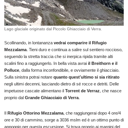
Lago glaciale originato dal Piccolo Ghiacciaio di Verra.
Scollinando, in lontananza
vedrai comparire il Rifugio
Mezzalama
. Tieni duro e continua a salire sul sentiero roccioso,
seguendo la stretta traccia che si inerpica ripida tramite alti
scalini fino a raggiungerlo. In bella vista avrai
il Breithorn e il
Polluce
, dalla forma inconfondibile, e ovviamente il ghiacciaio.
Sulla sinistra potrai notare
quanto quest’ultimo si sia ritirato
negli ultimi decenni, lasciando dietro di sé rocce e detriti. Delle
impetuose cascate alimentano il
Torrent de Verraz
, che nasce
proprio dal
Grande Ghiacciaio di Verra
.
Il
Rifugio Ottorino Mezzalama
, che raggiungerai dopo 4 ore/4
ore e 30 di cammino, sorge a 3036 mslm ed è un ottimo punto di
appoggio per questa escursione. Si trova proprio ai margini del