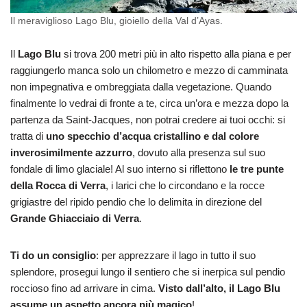
Il meraviglioso Lago Blu, gioiello della Val d’Ayas.
Il
Lago Blu
si trova 200 metri più in alto rispetto alla piana e per
raggiungerlo manca solo un chilometro e mezzo di camminata
non impegnativa e ombreggiata dalla vegetazione. Quando
finalmente lo vedrai di fronte a te, circa un’ora e mezza dopo la
partenza da Saint-Jacques, non potrai credere ai tuoi occhi: si
tratta di
uno specchio d’acqua cristallino e dal colore
inverosimilmente azzurro
, dovuto alla presenza sul suo
fondale di limo glaciale! Al suo interno si riflettono
le tre punte
della Rocca di Verra
, i larici che lo circondano e la rocce
grigiastre del ripido pendio che lo delimita in direzione del
Grande Ghiacciaio di Verra
.
Ti do un consiglio
: per apprezzare il lago in tutto il suo
splendore, prosegui lungo il sentiero che si inerpica sul pendio
roccioso fino ad arrivare in cima.
Visto dall’alto, il Lago Blu
assume un aspetto ancora più magico
!