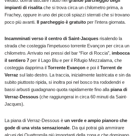
vietato: dovrai lasciare l’auto nel
grande parcheggio degli
impianti di risalita
che si trova circa un chilometro prima, a
Frachey, oppure in uno dei piccoli spiazzi sterrati che si trovano
poco più avanti.
Il parcheggio è gratuito
per l’intera giornata.
Incamminati verso il centro di Saint-Jacques
risalendo la
strada che costeggia l’impetuoso torrente Evançon per circa un
chilometro. Arrivato nei pressi del bar “Fior di Roccia”,
imbocca
il sentiero 7
per il Lago Blu e per il Rifugio Mezzalama, che
costeggia dapprima il
Torrente Evançon
e poi il
Torrent de
Verraz
sul lato destro. La traccia, inizialmente lastricata e sin da
subito piuttosto ripida, si inoltra poi nel bosco tra rododendri e
bassi arbusti guadagnano quota rapidamente fino alla
piana di
Verraz-Dessous
(che raggiungerai in circa 60 minuti da Saint-
Jacques).
La piana di Verraz-Dessous è
un verde e ampio pianoro che
gode di una vista sensazionale
. Da qui potrai già ammirare
alcuni dei Quattromila più importanti della zona e che dominano