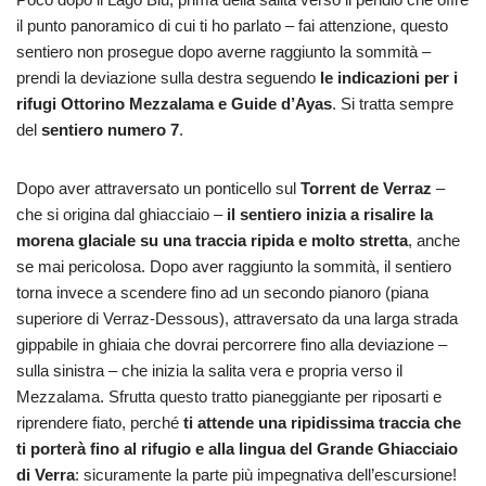
il punto panoramico di cui ti ho parlato – fai attenzione, questo
sentiero non prosegue dopo averne raggiunto la sommità –
prendi la deviazione sulla destra seguendo
le indicazioni per i
rifugi Ottorino Mezzalama e Guide d’Ayas
. Si tratta sempre
del
sentiero numero 7
.
Dopo aver attraversato un ponticello sul
Torrent de Verraz
–
che si origina dal ghiacciaio –
il sentiero inizia a risalire la
morena glaciale
su una traccia ripida e molto stretta
, anche
se mai pericolosa. Dopo aver raggiunto la sommità, il sentiero
torna invece a scendere fino ad un secondo pianoro (piana
superiore di Verraz-Dessous), attraversato da una larga strada
gippabile in ghiaia che dovrai percorrere fino alla deviazione –
sulla sinistra – che inizia la salita vera e propria verso il
Mezzalama. Sfrutta questo tratto pianeggiante per riposarti e
riprendere fiato, perché
ti attende una ripidissima traccia che
ti porterà fino al rifugio e alla lingua del Grande Ghiacciaio
di Verra
: sicuramente la parte più impegnativa dell’escursione!