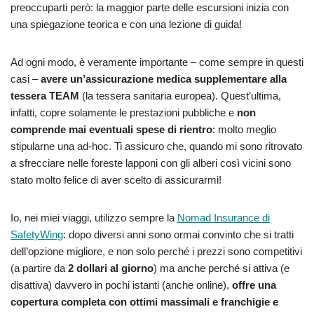
preoccuparti però: la maggior parte delle escursioni inizia con
una spiegazione teorica e con una lezione di guida!
Ad ogni modo, è veramente importante – come sempre in questi
casi –
avere un’assicurazione medica supplementare alla
tessera TEAM
(la tessera sanitaria europea). Quest’ultima,
infatti, copre solamente le prestazioni pubbliche e
non
comprende mai eventuali spese di rientro
: molto meglio
stipularne una ad-hoc. Ti assicuro che, quando mi sono ritrovato
a sfrecciare nelle foreste lapponi con gli alberi così vicini sono
stato molto felice di aver scelto di assicurarmi!
Io, nei miei viaggi, utilizzo sempre la
Nomad Insurance di
SafetyWing
: dopo diversi anni sono ormai convinto che si tratti
dell’opzione migliore, e non solo perché i prezzi sono competitivi
(a partire da
2 dollari al giorno
) ma anche perché si attiva (e
disattiva) davvero in pochi istanti (anche online),
offre una
copertura completa con ottimi massimali e franchigie e