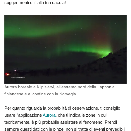
suggerimenti utili alla tua caccia!
Aurora boreale a Kilpisjärvi, all’estremo nord della Lapponia
finlandese e al confine con la Norvegia.
Per quanto riguarda la probabilità di osservazione, ti consiglio
usare l’applicazione
Aurora
, che ti indica le zone in cui,
teoricamente, è più probabile assistere al fenomeno. Prendi
sempre questi dati con le pinze: non si tratta di eventi prevedibili