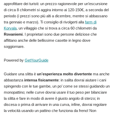
approfittare dei turisti: un prezzo ragionevole per un’escursione
di circa 8 chilometri si aggira intorno ai 120-150€, a seconda del
periodo (i prezzi sono più alti a dicembre, mentre si abbassano
tra gennaio e marzo). Ti consiglio di rivolgerti alla
farm di
Korvala
, un villaggio che si trova a circa 60 chilometri da
Rovaniemi
. I proprietari sono due persone deliziose che
affittano anche delle bellissime casette in legno dove
soggiornare.
Powered by
GetYourGuide
Guidare una slitta è
un’esperienza molto divertente
ma anche
abbastanza
intensa fisicamente
: in salita dovrai aiutare i cani
spingendo con le tue gambe, un po’ come se stessi guidando un
monopattino; nelle curve dovrai usare il tuo peso per bilanciare
la slitta e fare in modo di avere il giusto angolo di sterzo; in
discesa o prima di arrivare in una curva, infine, dovrai regolare
la velocità usando un pattino che funziona da freno! Non