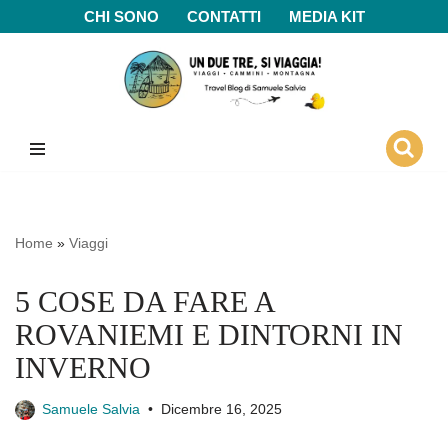
CHI SONO
CONTATTI
MEDIA KIT
Vai
al
contenuto
Home
»
Viaggi
5 COSE DA FARE A
ROVANIEMI E DINTORNI IN
INVERNO
Samuele Salvia
Dicembre 16, 2025