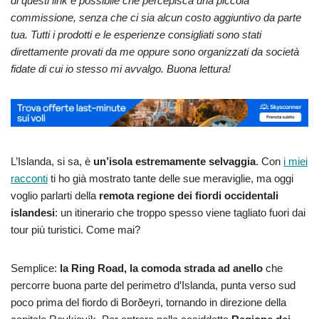
di questi link è possibile che percepisca una piccola
commissione, senza che ci sia alcun costo aggiuntivo da parte
tua. Tutti i prodotti e le esperienze consigliati sono stati
direttamente provati da me oppure sono organizzati da società
fidate di cui io stesso mi avvalgo. Buona lettura!
L’Islanda, si sa, è
un’isola estremamente selvaggia
. Con
i miei
racconti
ti ho già mostrato tante delle sue meraviglie, ma oggi
voglio parlarti della
remota regione dei fiordi occidentali
islandesi
: un itinerario che troppo spesso viene tagliato fuori dai
tour più turistici. Come mai?
Semplice:
la Ring Road, la comoda strada ad anello
che
percorre buona parte del perimetro d’Islanda, punta verso sud
poco prima del fiordo di Borðeyri, tornando in direzione della