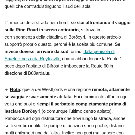
quelli che contraddistinguono il sud dell’isola.
L’imbocco della strada per i fiordi,
se stai affrontando il viaggio
sulla Ring Road in senso antiorario
, si trova in
corrispondenza della cittadina di Borðeyri. In questo articolo
supporrò proprio questo, perché è la scelta più comune.
Se
invece dovessi arrivare da sud
, quindi
dalla penisola di
Snæfellsnes o da Reykjavík
, dovrai abbandonare la Route 1
poco dopo l’abitato di Bifröst e imboccare la Route 60 in
direzione di Búðardalur.
⚠️
Nota
: quella dei Westfjords è una regione
remota, altamente
selvaggia e scarsamente abitata
. Fai rifornimento all’auto ogni
volta che puoi e
riempi il serbatoio completamente prima di
lasciare Borðeyri
(o comunque l’ultimo centro abitato).
Rabbocca ad ogni distributore che trovi lungo la strada, anche
se ti sembra inutile: le pompe di benzina sono poche, distano
molti chilometri una dall’altra. Inoltre non puoi mai sapere con