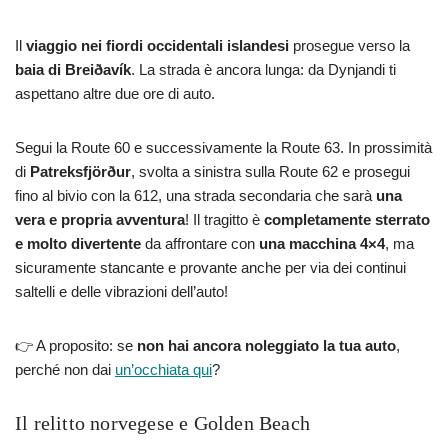
Il
viaggio nei fiordi occidentali islandesi
prosegue verso la
baia di Breiðavík
. La strada è ancora lunga: da Dynjandi ti
aspettano altre due ore di auto.
Segui la Route 60 e successivamente la Route 63. In prossimità
di
Patreksfjörður
, svolta a sinistra sulla Route 62 e prosegui
fino al bivio con la 612, una strada secondaria che sarà
una
vera e propria avventura
! Il tragitto è
completamente sterrato
e molto divertente
da affrontare con
una macchina 4×4
, ma
sicuramente stancante e provante anche per via dei continui
saltelli e delle vibrazioni dell’auto!
👉 A proposito: se
non hai ancora noleggiato la tua auto
,
perché non dai
un’occhiata qui
?
Il relitto norvegese e Golden Beach