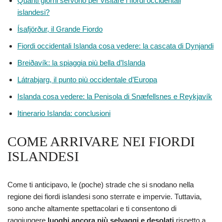
Quanti giorni servono per visitare i fiordi occidentali
islandesi?
Ísafjörður, il Grande Fiordo
Fiordi occidentali Islanda cosa vedere: la cascata di Dynjandi
Breiðavík: la spiaggia più bella d’Islanda
Látrabjarg, il punto più occidentale d’Europa
Islanda cosa vedere: la Penisola di Snæfellsnes e Reykjavík
Itinerario Islanda: conclusioni
COME ARRIVARE NEI FIORDI
ISLANDESI
Come ti anticipavo, le (poche) strade che si snodano nella
regione dei fiordi islandesi sono sterrate e impervie. Tuttavia,
sono anche altamente spettacolari e ti consentono di
raggiungere
luoghi ancora più selvaggi e desolati
rispetto a