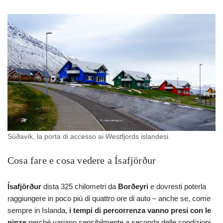
Súðavík, la porta di accesso ai Westfjords islandesi.
Cosa fare e cosa vedere a Ísafjörður
Ísafjörður
dista 325 chilometri da
Borðeyri
e dovresti poterla
raggiungere in poco più di quattro ore di auto – anche se, come
sempre in Islanda,
i tempi di percorrenza vanno presi con le
pinze
perché variano sensibilmente a seconda delle condizioni