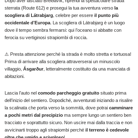
Dopo aver lasciato Breiðavík, riprendi la spettacolare strada
sterrata (Route 612) e prosegui la tua avventura verso
la
scogliera di Látrabjarg
, celebre per essere
il punto più
occidentale d’Europa
. La scogliera di Látrabjarg è un luogo
dove il tempo sembra fermarsi: qui l’oceano si abbatte con
ferocia su vertiginosi strapiombi di roccia.
⚠️ Presta attenzione perché la strada è molto stretta e tortuosa!
Prima di arrivare alla scogliera attraverserai un minuscolo
villaggio,
Ásgarður
, letteralmente costituito da una manciata di
abitazioni.
Lascia l’auto nel
comodo parcheggio gratuito
situato prima
dell’inizio del sentiero. Dopodiché, avventurati iniziando a risalire
la scalinata che porta verso la sommità, dove potrai
camminare
a pochi metri dal precipizio
ma sempre lungo un sentiero ben
tracciato e soprattutto sicuro. Non uscire mai dalla traccia e non
avvicinarti troppo agli strapiombi perché
il terreno è cedevole
oltre che umido e scivoloso
!