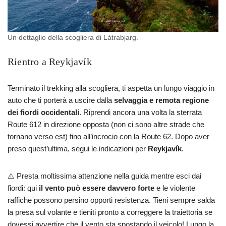
Un dettaglio della scogliera di Látrabjarg.
Rientro a Reykjavík
Terminato il trekking alla scogliera, ti aspetta un lungo viaggio in
auto che ti porterà a uscire dalla
selvaggia e remota regione
dei fiordi occidentali
. Riprendi ancora una volta la sterrata
Route 612 in direzione opposta (non ci sono altre strade che
tornano verso est) fino all’incrocio con la Route 62. Dopo aver
preso quest’ultima, segui le indicazioni per
Reykjavík
.
⚠️ Presta moltissima attenzione nella guida mentre esci dai
fiordi: qui
il vento può essere davvero forte
e le violente
raffiche possono persino opporti resistenza. Tieni sempre salda
la presa sul volante e tieniti pronto a correggere la traiettoria se
dovessi avvertire che il vento sta spostando il veicolo! Lungo la