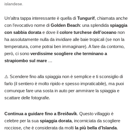
islandese.
Un’altra tappa interessante è quella di
Tungurif
, chiamata anche
con l’evocativo nome di
Golden Beach
: una splendida
spiaggia
con sabbia dorata
e dove il
colore turchese dell’oceano
non
ha assolutamente nulla da invidiare alle baie tropicali (se non la
temperatura, come potrai ben immaginare). A fare da contorno,
però, ci sono
verdissime scogliere
che terminano a
strapiombo sul mare
…
⚠️ Scendere fino alla spiaggia non è semplice e ti sconsiglio di
farlo (il sentiero è molto ripido e spesso impraticabile), ma puoi
comunque fare una sosta in auto per ammirare la spiaggia e
scattare delle fotografie.
Continua a guidare fino a Breiðavík
. Questo villaggio è
celebre per la sua
spiaggia dorata
, incorniciata da scogliere
rocciose, che è considerata da molti
la più bella d’Islanda
.