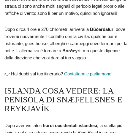
strada ci sono anche molti segnali di pericolo legati proprio alle
raffiche di vento: sono lì per un motivo, quindi non ignorarli!
Dopo circa 4 ore e 270 chilometri arriverai a
Búðardalur
, dove
troverai nuovamente il contatto con la civiltà: qualche bar e
ristorante, guesthouse, alberghi e campeggi dove fermarti per la
notte. L’alternativa è tornare a
Borðeyri
, ma questo dipende
dalla direzione che vuoi dare al tuo viaggio …
👉 Hai dubbi sul tuo itinerario?
Contattami e parliamone
!
ISLANDA COSA VEDERE: LA
PENISOLA DI SNÆFELLSNES E
REYKJAVÍK
Dopo aver visitato i
fiordi occidentali islandesi
, la scelta più
logica, nel caso stessi percorrendo la Ring Road in senso