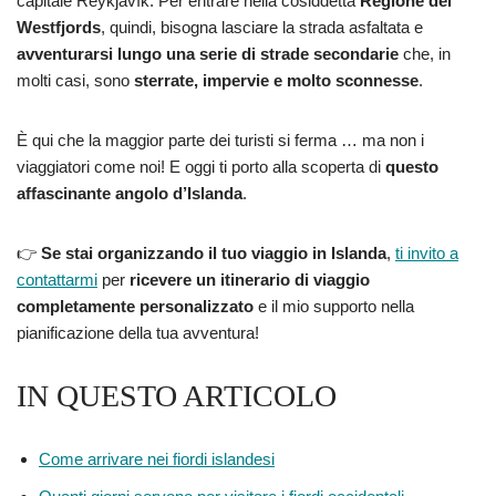
capitale Reykjavík. Per entrare nella cosiddetta
Regione dei
Westfjords
, quindi, bisogna lasciare la strada asfaltata e
avventurarsi lungo una serie di strade secondarie
che, in
molti casi, sono
sterrate, impervie e molto sconnesse
.
È qui che la maggior parte dei turisti si ferma … ma non i
viaggiatori come noi! E oggi ti porto alla scoperta di
questo
affascinante angolo d’Islanda
.
👉
Se stai organizzando il tuo viaggio in Islanda
,
ti invito a
contattarmi
per
ricevere un itinerario di viaggio
completamente personalizzato
e il mio supporto nella
pianificazione della tua avventura!
IN QUESTO ARTICOLO
Come arrivare nei fiordi islandesi