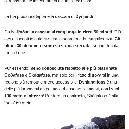
oltrepassare le insenature di alcuni piccoli fiordi.
La tua prossima tappa è la cascata di
Dynjandi
.
Da Ísafjörður,
la cascata si raggiunge in circa 50 minuti
. Già
avvicinandoti in auto riuscirai a scorgerne la magnificenza.
Gli
ultimi 30 chilometri sono su strada sterrata
, seppur tenuta
molto bene.
Pur essendo
meno conosciuta rispetto alle più blasonate
Goðafoss e Skógafoss
, ma solo per il fatto di trovarsi in una
regione più remota e meno accessibile,
Dynjandifoss
è una
delle più imponenti e spettacolari cascate islandesi, con i suoi
100 metri di altezza
! Per fare un confronto, Skógafoss è alta
“solo” 60 metri!