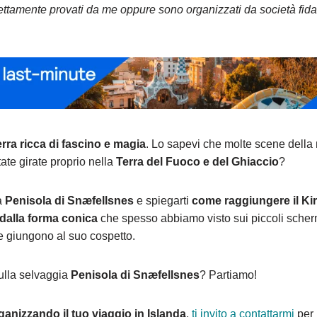
irettamente provati da me oppure sono organizzati da società fidat
rra ricca di fascino e magia
. Lo sapevi che molte scene della 
ate girate proprio nella
Terra del Fuoco e del Ghiaccio
?
a
Penisola di Snæfellsnes
e spiegarti
come raggiungere il Kir
alla forma conica
che spesso abbiamo visto sui piccoli scher
che giungono al suo cospetto.
sulla selvaggia
Penisola di Snæfellsnes
? Partiamo!
rganizzando il tuo viaggio in Islanda
,
ti invito a contattarmi
per