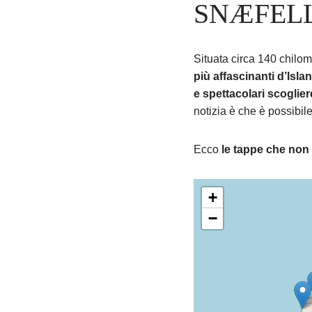
SNÆFEL
Situata circa 140 chilom
più affascinanti d’Isla
e spettacolari scoglie
notizia è che è possibil
Ecco
le tappe che non
+
−