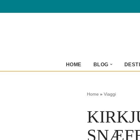
Vai
al
contenuto
HOME
BLOG
DESTI
Home
»
Viaggi
KIRKJ
SNÆFE