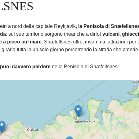
LSNES
etri a nord della capitale Reykjavík,
la Penisola di Snæfellsnes
nda
: sul suo territorio sorgono (neanche a dirlo)
vulcani, ghiacc
re a picco sul mare
. Snæfellsnes offre, insomma, attrazioni per t
e girarla tutta in un solo giorno percorrendo la strada che prende
 puoi davvero perdere
nella Penisola di Snæfellsnes: