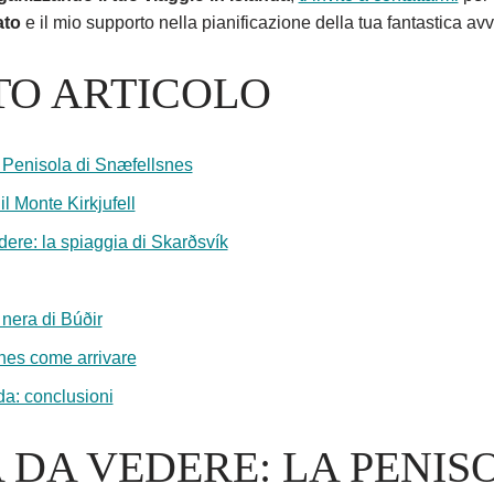
ato
e il mio supporto nella pianificazione della tua fantastica av
TO ARTICOLO
a Penisola di Snæfellsnes
l Monte Kirkjufell
ere: la spiaggia di Skarðsvík
 nera di Búðir
nes come arrivare
da: conclusioni
 DA VEDERE: LA PENIS