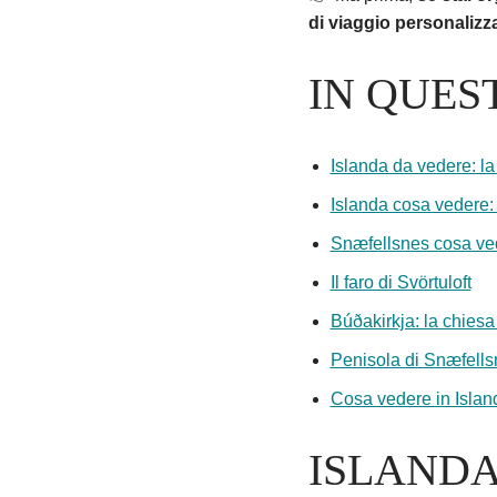
di viaggio personalizz
IN QUES
Islanda da vedere: l
Islanda cosa vedere: i
Snæfellsnes cosa ved
Il faro di Svörtuloft
Búðakirkja: la chiesa
Penisola di Snæfells
Cosa vedere in Islan
ISLANDA