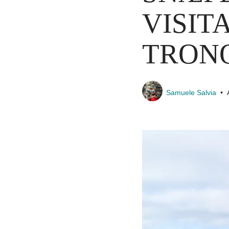
VISIT
TRONO
Samuele Salvia