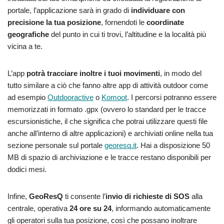
portale, l’applicazione sarà in grado di
individuare con
precisione la tua posizione
, fornendoti le
coordinate
geografiche
del punto in cui ti trovi, l’altitudine e la località più
vicina a te.
L’app
potrà tracciare inoltre i tuoi movimenti
, in modo del
tutto similare a ciò che fanno altre app di attività outdoor come
ad esempio
Outdooractive
o
Komoot
. I percorsi potranno essere
memorizzati in formato .gpx (ovvero lo standard per le tracce
escursionistiche, il che significa che potrai utilizzare questi file
anche all’interno di altre applicazioni) e archiviati online nella tua
sezione personale sul portale
georesq.it
. Hai a disposizione 50
MB di spazio di archiviazione e le tracce restano disponibili per
dodici mesi.
Infine,
GeoResQ
ti consente l’
invio di richieste di SOS
alla
centrale, operativa
24 ore su 24
, informando automaticamente
gli operatori sulla tua posizione, così che possano inoltrare