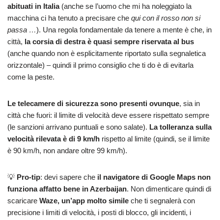
abituati in Italia
(anche se l’uomo che mi ha noleggiato la
macchina ci ha tenuto a precisare che
qui con il rosso non si
passa …
). Una regola fondamentale da tenere a mente è che, in
città,
la corsia di destra è quasi sempre riservata al bus
(anche quando non è esplicitamente riportato sulla segnaletica
orizzontale) – quindi il primo consiglio che ti do è di evitarla
come la peste.
Le telecamere di sicurezza sono presenti ovunque
, sia in
città che fuori: il limite di velocità deve essere rispettato sempre
(le sanzioni arrivano puntuali e sono salate).
La tolleranza sulla
velocità rilevata è di 9 km/h
rispetto al limite (quindi, se il limite
è 90 km/h, non andare oltre 99 km/h).
💡
Pro-tip
: devi sapere che
il navigatore di Google Maps non
funziona affatto bene in Azerbaijan
. Non dimenticare quindi di
scaricare
Waze, un’app molto simile
che ti segnalerà con
precisione i limiti di velocità, i posti di blocco, gli incidenti, i