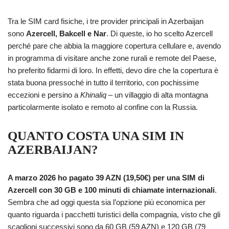
Tra le SIM card fisiche, i tre provider principali in Azerbaijan
sono
Azercell, Bakcell e Nar
. Di queste, io ho scelto Azercell
perché pare che abbia la maggiore copertura cellulare e, avendo
in programma di visitare anche zone rurali e remote del Paese,
ho preferito fidarmi di loro. In effetti, devo dire che la copertura è
stata buona pressoché in tutto il territorio, con pochissime
eccezioni e persino a
Khinaliq
– un villaggio di alta montagna
particolarmente isolato e remoto al confine con la Russia.
QUANTO COSTA UNA SIM IN
AZERBAIJAN?
A marzo 2026 ho pagato 39 AZN (19,50€) per una SIM di
Azercell con 30 GB e 100 minuti di chiamate internazionali
.
Sembra che ad oggi questa sia l’opzione più economica per
quanto riguarda i pacchetti turistici della compagnia, visto che gli
scaglioni successivi sono da 60 GB (59 AZN) e 120 GB (79