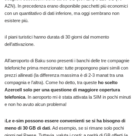
AZN). In precedenza erano disponibile pacchetti più economici
con un quantitativo di dati inferiore, ma oggi sembrano non
esistere più.
ℹ️I piani turistici hanno durata di 30 giorni dal momento
dell’attivazione.
All’aeroporto di Baku sono presenti i banchi delle tre compagnie
telefoniche prima menzionate: tutte propongono piani simili con
prezzi allineati (la differenza massima è di 2-3 manat tra una
compagnia e l’altra). Come ho detto, tra queste
ho scelto
Azercell solo per una questione di maggiore copertura
telefonica
. In aeroporto mi è stata attivata la SIM in pochi minuti
e non ho avuto alcun problema!
ℹ️
Le e-sim possono essere convenienti se si ha bisogno di
meno di 30 GB di dati
. Ad esempio, se si rimane solo pochi
giorni nel Paese. Tuttavia, valuta i costi: a parità di GB offerti (e