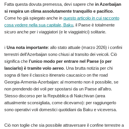
Fatta questa dovuta premessa, devi sapere che
in Azerbaijan
si respira un clima assolutamente tranquillo e pacifico
.
Come ho già spiegato anche in
questo articolo in cui racconto
cosa vedere nella sua capitale, Baku
, il Paese è totalmente
sicuro anche per i viaggiatori (e le viaggiatrici) solitarie.
ℹ️
Una nota importante
: allo stato attuale (marzo 2026) i confini
terrestri dell’Azerbaijan sono chiusi al transito dei veicoli. Ciò
significa che
l’unico modo per entrare nel Paese (o per
lasciarlo) è tramite volo aereo
. Una brutta notizia per chi
sogna di fare il classico itinerario caucasico on the road
Georgia-Armenia-Azerbaijan: al momento non è possibile, se
non prendendo dei voli per spostarsi da un Paese all’altro.
Stesso discorso per la Repubblica di Nakchivan (area
attualmente sconsigliata, come dicevamo): per raggiungerlo
sono operativi voli domestici quotidiani da Baku e viceversa.
Ciò non toglie che sia possibile attraversare il confine terrestre a