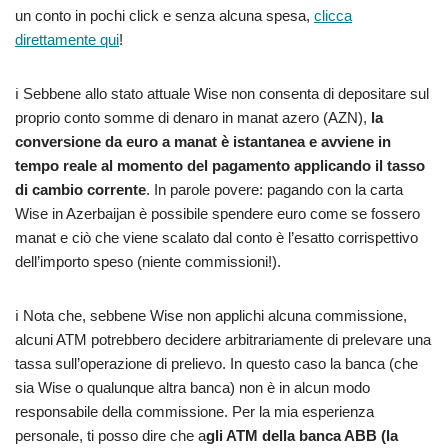
un conto in pochi click e senza alcuna spesa,
clicca
direttamente qui
!
ℹ️ Sebbene allo stato attuale Wise non consenta di depositare sul
proprio conto somme di denaro in manat azero (AZN),
la
conversione da euro a manat è istantanea e avviene in
tempo reale al momento del pagamento applicando il tasso
di cambio corrente
. In parole povere: pagando con la carta
Wise in Azerbaijan è possibile spendere euro come se fossero
manat e ciò che viene scalato dal conto è l’esatto corrispettivo
dell’importo speso (niente commissioni!).
ℹ️ Nota che, sebbene Wise non applichi alcuna commissione,
alcuni ATM potrebbero decidere arbitrariamente di prelevare una
tassa sull’operazione di prelievo. In questo caso la banca (che
sia Wise o qualunque altra banca) non è in alcun modo
responsabile della commissione. Per la mia esperienza
personale, ti posso dire che a
gli ATM della banca ABB (la