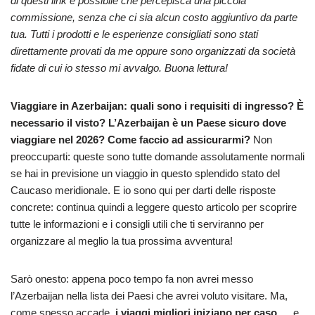
di questi link è possibile che percepisca una piccola
commissione, senza che ci sia alcun costo aggiuntivo da parte
tua. Tutti i prodotti e le esperienze consigliati sono stati
direttamente provati da me oppure sono organizzati da società
fidate di cui io stesso mi avvalgo. Buona lettura!
Viaggiare in Azerbaijan: quali sono i requisiti di ingresso? È
necessario il visto? L’Azerbaijan è un Paese sicuro dove
viaggiare nel 2026? Come faccio ad assicurarmi?
Non
preoccuparti: queste sono tutte domande assolutamente normali
se hai in previsione un viaggio in questo splendido stato del
Caucaso meridionale. E io sono qui per darti delle risposte
concrete: continua quindi a leggere questo articolo per scoprire
tutte le informazioni e i consigli utili che ti serviranno per
organizzare al meglio la tua prossima avventura!
Sarò onesto: appena poco tempo fa non avrei messo
l’Azerbaijan nella lista dei Paesi che avrei voluto visitare. Ma,
come spesso accade,
i viaggi migliori iniziano per caso
… e