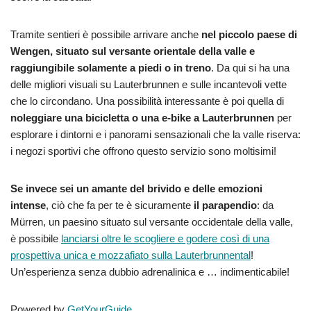
Tramite sentieri è possibile arrivare anche
nel piccolo paese di
Wengen, situato sul versante orientale della valle e
raggiungibile solamente a piedi o in treno
. Da qui si ha una
delle migliori visuali su Lauterbrunnen e sulle incantevoli vette
che lo circondano. Una possibilità interessante è poi quella di
noleggiare una bicicletta o una e-bike a Lauterbrunnen
per
esplorare i dintorni e i panorami sensazionali che la valle riserva:
i negozi sportivi che offrono questo servizio sono moltisimi!
Se invece sei un amante del brivido e delle emozioni
intense
, ciò che fa per te è sicuramente
il parapendio
: da
Mürren, un paesino situato sul versante occidentale della valle,
è possibile
lanciarsi oltre le scogliere e godere così di una
prospettiva unica e mozzafiato sulla Lauterbrunnental
!
Un’esperienza senza dubbio adrenalinica e … indimenticabile!
Powered by
GetYourGuide