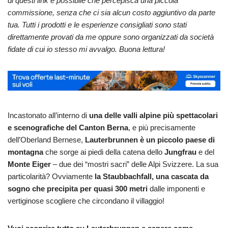
di questi link è possibile che percepisca una piccola
commissione, senza che ci sia alcun costo aggiuntivo da parte
tua. Tutti i prodotti e le esperienze consigliati sono stati
direttamente provati da me oppure sono organizzati da società
fidate di cui io stesso mi avvalgo. Buona lettura!
Incastonato all’interno di
una delle valli alpine più spettacolari
e scenografiche del Canton Berna
, e più precisamente
dell’Oberland Bernese,
Lauterbrunnen è un piccolo paese di
montagna
che sorge ai piedi della catena dello
Jungfrau
e del
Monte Eiger
– due dei “mostri sacri” delle Alpi Svizzere. La sua
particolarità? Ovviamente
la Staubbachfall, una cascata da
sogno che precipita per quasi 300 metri
dalle imponenti e
vertiginose scogliere che circondano il villaggio!