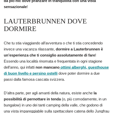
da pic-nic dove pranzare in tranquillità con una vista
sensazionale
!
LAUTERBRUNNEN DOVE
DORMIRE
Che tu stia viaggiando all’avventura o che ti stia concedendo
invece una vacanza rilassante,
dormire a Lauterbrunnen è
un’esperienza che ti consiglio assolutamente di fare
!
Essendo una località rinomata e frequentata in ogni stagione
dell’anno, qui infatti
non mancano
ottimi alberghi, guesthouse
di buon livello e persino ostelli
dove poter dormire a due
passi dalla famosa cascata svizzera.
D’altra parte, per agli amanti della natura, esiste anche
la
possibilità di pernottare in tenda
(o, più comodamente, in un
bungalow) in uno dei tanti camping della valle, che godono di
una vista impareggiabile sulla spettacolare catena dello Jungfrau