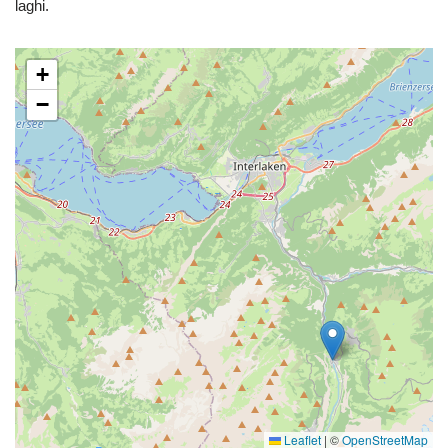
laghi.
+
−
Leaflet
|
©
OpenStreetMap