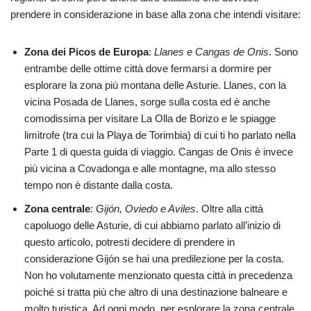
prendere in considerazione in base alla zona che intendi visitare:
Zona dei Picos de Europa
:
Llanes e Cangas de Onis
. Sono
entrambe delle ottime città dove fermarsi a dormire per
esplorare la zona più montana delle Asturie. Llanes, con la
vicina Posada de Llanes, sorge sulla costa ed è anche
comodissima per visitare La Olla de Borizo e le spiagge
limitrofe (tra cui la Playa de Torimbia) di cui ti ho parlato nella
Parte 1 di questa guida di viaggio. Cangas de Onis è invece
più vicina a Covadonga e alle montagne, ma allo stesso
tempo non è distante dalla costa.
Zona centrale
:
Gijón, Oviedo
e Aviles
. Oltre alla città
capoluogo delle Asturie, di cui abbiamo parlato all’inizio di
questo articolo, potresti decidere di prendere in
considerazione Gijón se hai una predilezione per la costa.
Non ho volutamente menzionato questa città in precedenza
poiché si tratta più che altro di una destinazione balneare e
molto turistica. Ad ogni modo, per esplorare la zona centrale