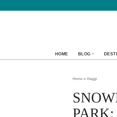
Vai
al
contenuto
HOME
BLOG
DESTI
Home
»
Viaggi
SNOW
PARK: