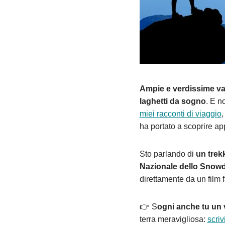
Ampie e verdissime va
laghetti da sogno
. E n
miei racconti di viaggio
,
ha portato a scoprire app
Sto parlando di
un trek
Nazionale dello Snow
direttamente da un film 
👉 S
ogni anche tu un 
terra meravigliosa:
scriv