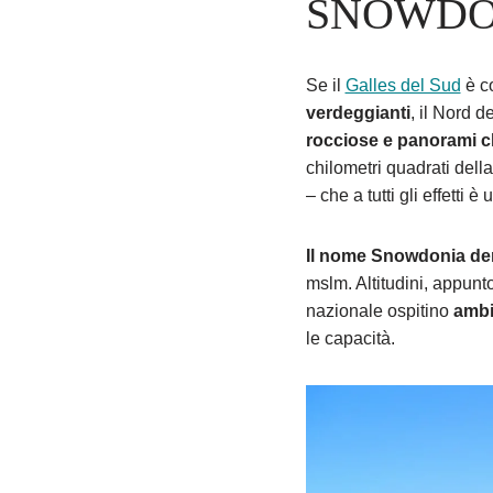
SNOWDO
Se il
Galles del Sud
è co
verdeggianti
, il Nord d
rocciose e panorami ch
chilometri quadrati del
– che a tutti gli effetti
Il nome Snowdonia deri
mslm. Altitudini, appunt
nazionale ospitino
ambi
le capacità.