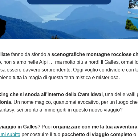
llate
fanno da sfondo a
scenografiche montagne rocciose che 
o, non siamo nelle Alpi … ma molto più a nord! Il Galles, ormai 
 sa essere davvero sorprendente. Oggi voglio condividere con t
ieno tutta la magia di questa terra mistica e misteriosa.
king che si snoda all’interno della Cwm Idwal
, una delle valli 
donia
. Un nome magico, quantomai evocativo, per un luogo che
fantasy: sei pronto a immergerti in questo nuovo viaggio?
viaggio in Galles
? Puoi
organizzare con me la tua avventura
imi subito
per costruire il tuo
pacchetto di viaggio completo
o 