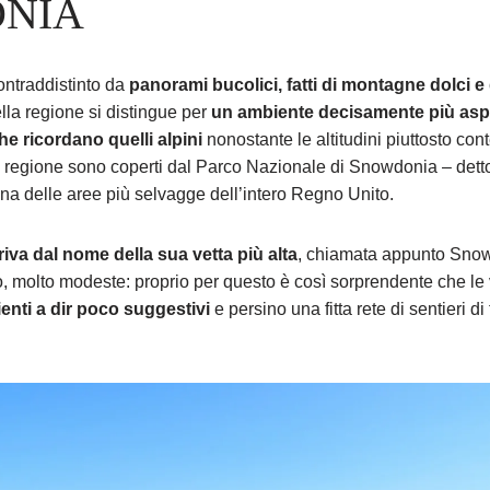
NIA
ntraddistinto da
panorami bucolici, fatti di montagne dolci e
ella regione si distingue per
un ambiente decisamente più aspro
e ricordano quelli alpini
nonostante le altitudini piuttosto co
la regione sono coperti dal Parco Nazionale di Snowdonia – det
 è una delle aree più selvagge dell’intero Regno Unito.
va dal nome della sua vetta più alta
, chiamata appunto Snow
o, molto modeste: proprio per questo è così sorprendente che le 
enti a dir poco suggestivi
e persino una fitta rete di sentieri di 