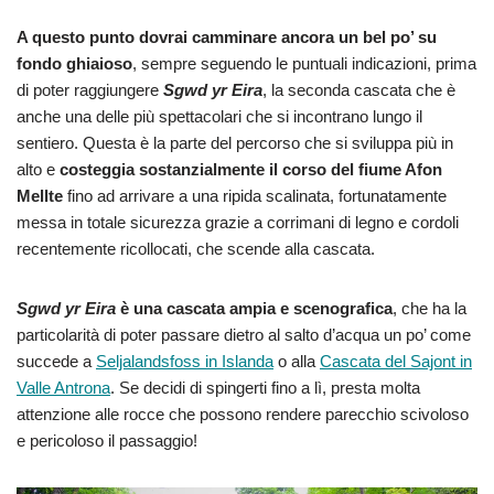
A questo punto dovrai camminare ancora un bel po’ su
fondo ghiaioso
, sempre seguendo le puntuali indicazioni, prima
di poter raggiungere
Sgwd yr Eira
, la seconda cascata che è
anche una delle più spettacolari che si incontrano lungo il
sentiero. Questa è la parte del percorso che si sviluppa più in
alto e
costeggia sostanzialmente il corso del fiume Afon
Mellte
fino ad arrivare a una ripida scalinata, fortunatamente
messa in totale sicurezza grazie a corrimani di legno e cordoli
recentemente ricollocati, che scende alla cascata.
Sgwd yr Eira
è una cascata ampia e scenografica
, che ha la
particolarità di poter passare dietro al salto d’acqua un po’ come
succede a
Seljalandsfoss in Islanda
o alla
Cascata del Sajont in
Valle Antrona
. Se decidi di spingerti fino a lì, presta molta
attenzione alle rocce che possono rendere parecchio scivoloso
e pericoloso il passaggio!