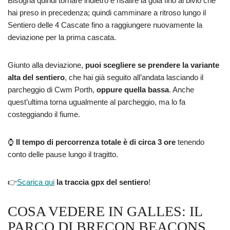
Bisogna quindi tornare indietro e risalire la gola fino al bivio che
hai preso in precedenza; quindi camminare a ritroso lungo il
Sentiero delle 4 Cascate fino a raggiungere nuovamente la
deviazione per la prima cascata.
Giunto alla deviazione,
puoi scegliere se prendere la variante
alta del sentiero
, che hai già seguito all’andata lasciando il
parcheggio di Cwm Porth,
oppure quella bassa
. Anche
quest’ultima torna ugualmente al parcheggio, ma lo fa
costeggiando il fiume.
⌚
Il tempo di percorrenza totale è di circa 3 ore
tenendo
conto delle pause lungo il tragitto.
👉
Scarica qui
la traccia gpx del sentiero
!
COSA VEDERE IN GALLES: IL
PARCO DI BRECON BEACONS