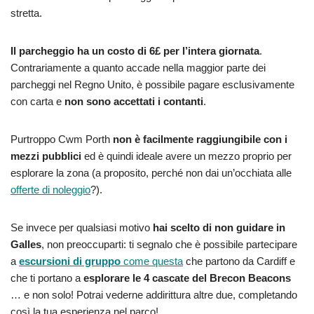
stretta.
Il parcheggio ha un costo di 6£ per l’intera giornata
.
Contrariamente a quanto accade nella maggior parte dei
parcheggi nel Regno Unito, è possibile pagare esclusivamente
con carta e
non sono accettati i contanti
.
Purtroppo Cwm Porth
non è facilmente raggiungibile con i
mezzi pubblici
ed è quindi ideale avere un mezzo proprio per
esplorare la zona (a proposito, perché non dai un’occhiata alle
offerte di noleggio
?).
Se invece per qualsiasi motivo
hai scelto di non guidare in
Galles
, non preoccuparti: ti segnalo che è possibile partecipare
a
escursioni di gruppo
come questa
che partono da Cardiff e
che ti portano a
esplorare le 4 cascate del Brecon Beacons
… e non solo! Potrai vederne addirittura altre due, completando
così la tua esperienza nel parco!