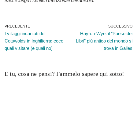
tracce lungo i sentieri menzionati nell'articolo.
PRECEDENTE
SUCCESSIVO
I villaggi incantati del
Hay-on-Wye: il “Paese dei
Cotswolds in Inghilterra: ecco
Libri” più antico del mondo si
quali visitare (e quali no)
trova in Galles
E tu, cosa ne pensi? Fammelo sapere qui sotto!