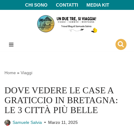
CHI SONO
CONTATTI
MEDIA KIT
Vai
al
contenuto
Home
»
Viaggi
DOVE VEDERE LE CASE A
GRATICCIO IN BRETAGNA:
LE 3 CITTÀ PIÙ BELLE
Samuele Salvia
Marzo 11, 2025