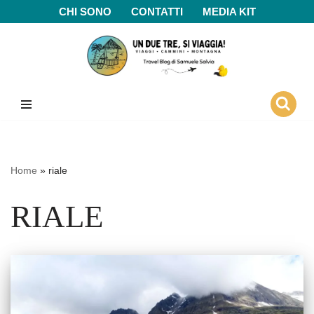
CHI SONO
CONTATTI
MEDIA KIT
Vai
al
contenuto
Home
»
riale
RIALE