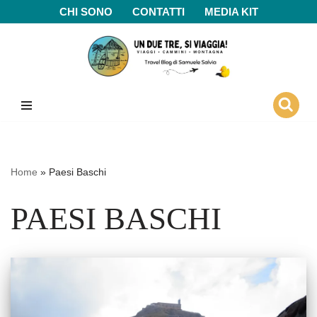
CHI SONO
CONTATTI
MEDIA KIT
Vai
al
contenuto
Home
»
Paesi Baschi
PAESI BASCHI