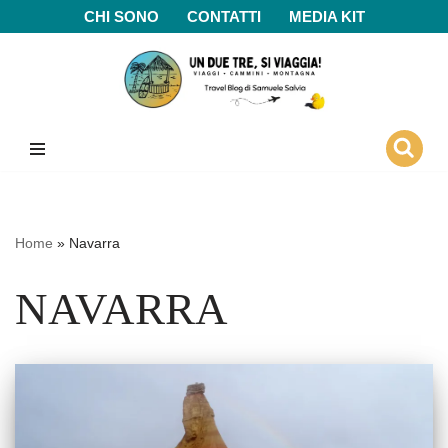
CHI SONO
CONTATTI
MEDIA KIT
Vai
al
contenuto
Home
»
Navarra
NAVARRA