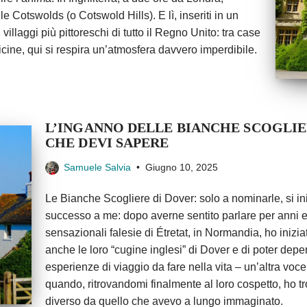
 Cotswolds (o Cotswold Hills). E lì, inseriti in un
villaggi più pittoreschi di tutto il Regno Unito: tra case
licine, qui si respira un’atmosfera davvero imperdibile.
L’INGANNO DELLE BIANCHE SCOGLIE
CHE DEVI SAPERE
Samuele Salvia
Giugno 10, 2025
Le Bianche Scogliere di Dover: solo a nominarle, si in
successo a me: dopo averne sentito parlare per anni e 
sensazionali falesie di Étretat, in Normandia, ho iniz
anche le loro “cugine inglesi” di Dover e di poter depen
esperienze di viaggio da fare nella vita – un’altra vo
quando, ritrovandomi finalmente al loro cospetto, ho 
diverso da quello che avevo a lungo immaginato.